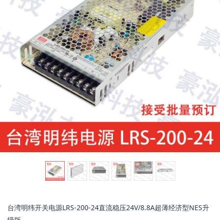
g
l
e
n
a
v
台湾明纬开关电源LRS-200-24直流稳压24V/8.8A超薄经济型NES升
i
级版