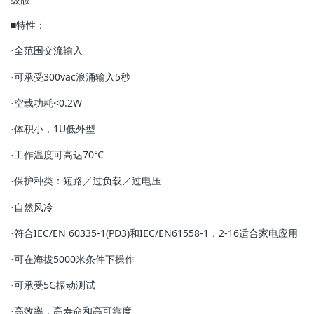
■特性：
g
全范围交流输入
·
a
可承受300vac浪涌输入5秒
·
空载功耗<0.2W
·
t
体积小，1U低外型
·
工作温度可高达70℃
·
i
保护种类：短路／过负载／过电压
·
自然风冷
·
o
符合IEC/EN 60335-1(PD3)和
IEC/EN61558-1，2-16适合家电应用
·
可在海拔5000米条件下操作
n
·
可承受5G振动测试
·
高效率，高寿命和高可靠度
·