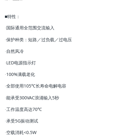
g
■特性：
国际通用全范围交流输入
·
a
保护种类：短路／过负载／过电压
·
自然风冷
·
t
LED电源指示灯
·
100%满载老化
i
·
全部使用105℃长寿命电解电容
·
o
能承受300VAC浪涌输入5秒
·
工作温度高达70℃
·
n
承受5G振动测试
·
空载消耗<0.5W
·