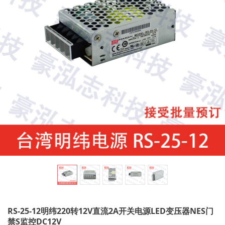
g
l
e
n
a
v
RS-25-12明纬220转12V直流2A开关电源LED变压器NES门
i
禁S监控DC12V