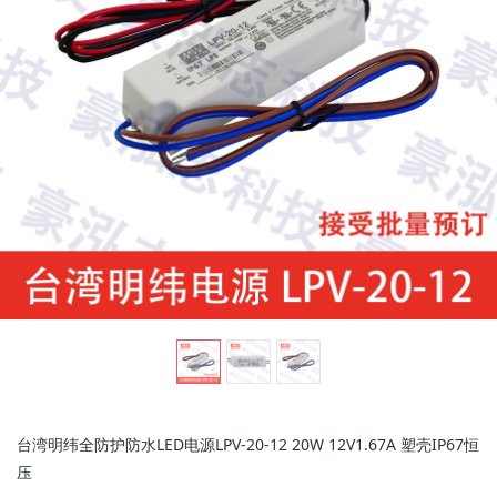
g
l
e
n
a
v
台湾明纬全防护防水LED电源LPV-20-12 20W 12V1.67A 塑壳IP67恒
i
压