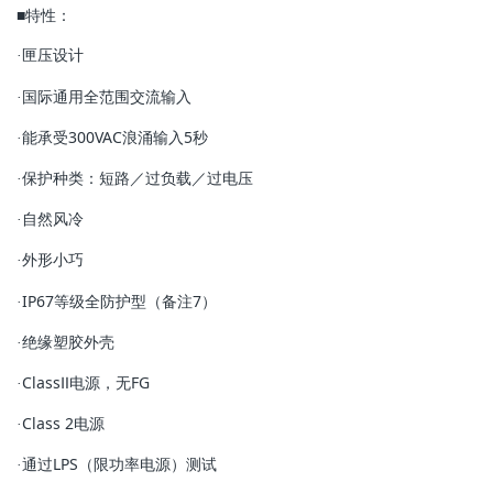
■特性：
g
匣压设计
·
a
国际通用全范围交流输入
·
能承受300VAC浪涌输入5秒
·
t
保护种类：短路／过负载／过电压
·
自然风冷
·
i
外形小巧
·
IP67等级全防护型（备注7）
·
o
绝缘塑胶外壳
·
ClassⅡ电源，无FG
n
·
Class 2电源
·
通过LPS（限功率电源）测试
·